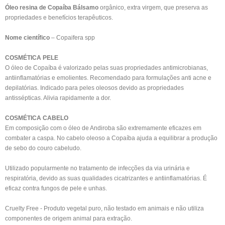
Óleo resina de Copaíba Bálsamo
orgânico, extra virgem, que preserva as
propriedades e benefícios terapêuticos.
Nome científico
– Copaifera spp
COSMÉTICA PELE
O óleo de Copaíba é valorizado pelas suas propriedades antimicrobianas,
antiinflamatórias e emolientes. Recomendado para formulações anti acne e
depilatórias. Indicado para peles oleosos devido as propriedades
antissépticas. Alivia rapidamente a dor.
COSMÉTICA CABELO
Em composição com o óleo de Andiroba são extremamente eficazes em
combater a caspa. No cabelo oleoso a Copaíba ajuda a equilibrar a produção
de sebo do couro cabeludo.
Utilizado popularmente no tratamento de infecções da via urinária e
respiratória, devido as suas qualidades cicatrizantes e antiinflamatórias. É
eficaz contra fungos de pele e unhas.
Cruelty Free - Produto vegetal puro, não testado em animais e não utiliza
componentes de origem animal para extração.