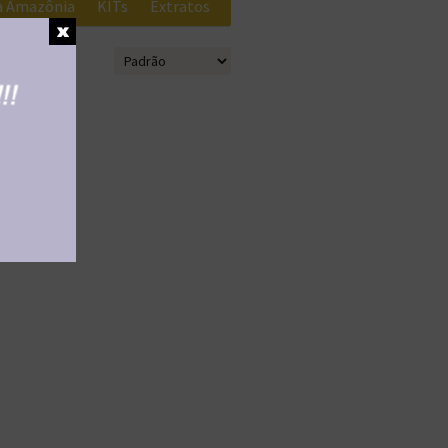
da Amazônia
KITs
Extratos
Bazar
Todos