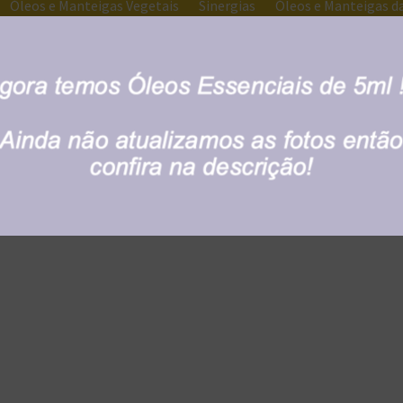
Óleos e Manteigas Vegetais
Sinergias
Óleos e Manteigas 