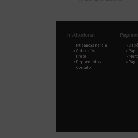
Institucional
Pagame
»
Mudanças na loja
» Depó
»
Sobre nós
»
Pags
»
Frete
»
Merc
»
Depoimentos
» Pag
»
Contato