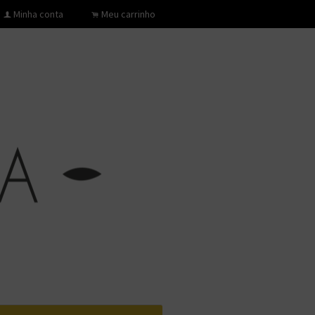
Minha conta
Meu carrinho
f
.