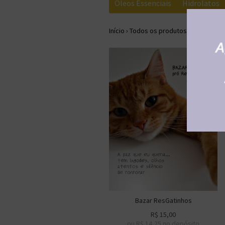
Óleos Essenciais
Hidrolatos
Início
›
Todos os produtos
›
Bazar
Bazar ResGatinhos
R$
15,00
ou R$
14,25
no depósito