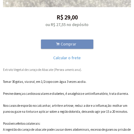
R$
29,00
ou R$
27,55
no depósito
.
Comprar
Calcular o frete
Extrato Vegetal de caroço de Abacate (Persea americana).
Tomar 30 gotas, via oral, em 1/2 copo com água 3 vezes ao dia.
Previne doenças cardiovasculares e diabetes, é analgésico e antiinflamatório, trata diarreia.
Nos casos de esporão no calcanhar, artrite e artrose, reduz a dor e a inflamação: molhar um
pano ou gaze na tintura e aplicar sobre a região dolorida, deixando agir por 15 a 20 minutos.
Possíveis efeitos colaterais:
A ingestão do caroço de abacate pode causar dores abdominais, excesso de gases ou prisão de