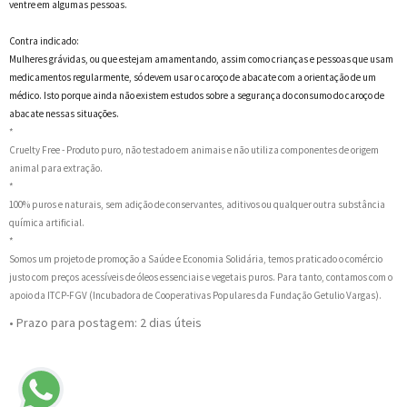
ventre em algumas pessoas.
Contra indicado:
Mulheres grávidas, ou que estejam amamentando, assim como crianças e pessoas que usam
medicamentos regularmente, só devem usar o caroço de abacate com a orientação de um
médico. Isto porque ainda não existem estudos sobre a segurança do consumo do caroço de
abacate nessas situações.
*
Cruelty Free - Produto puro, não testado em animais e não utiliza componentes de origem
animal para extração.
*
100% puros e naturais, sem adição de conservantes, aditivos ou qualquer outra substância
química artificial.
*
Somos um projeto de promoção a Saúde e Economia Solidária, temos praticado o comércio
justo com preços acessíveis de óleos essenciais e vegetais puros. Para tanto, contamos com o
apoio da ITCP-FGV (Incubadora de Cooperativas Populares da Fundação Getulio Vargas).
• Prazo para postagem:
2 dias úteis