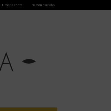
Minha conta
Meu carrinho
f
.