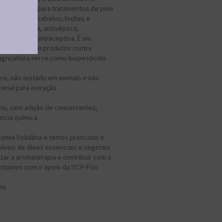
farmacêutica para tratamentos de pele
utos para os cabelos, loções e
, antifúngica, antiséptica,
ancerígena e contraceptiva. É um
sendo usado em produtos contra
agricultura serve como biopesticida.
uro, não testado em animais e não
imal para extração.
frio, sem adição de conservantes,
ância química.
omia Solidária e temos praticado o
íveis de óleos essenciais e vegetais
zar a aromaterapia e contribuir com a
ontamos com o apoio da ITCP-FGV.
eis