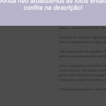
utilizado nas áreas cosmética e 
e fabricação de sabonetes, prod
esmaltes. Tem ação antibacteriana
antiparasita, antialérgica, antic
inseticida e repelente natural, 
pulgas, carrapatos e piolhos. Na 
*
Cruelty Free - Produto vegetal p
utiliza componentes de origem an
*
100 % pura e natural, extraída a 
aditivos ou qualquer outra subst
*
Somos um projeto social de Econ
comércio justo com preços acess
puros com o objetivo de populari
promoção a saúde. Para tanto, c
• Prazo para postagem:
2 dias út