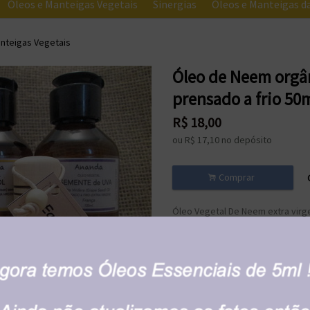
Óleos e Manteigas Vegetais
Sinergias
Óleos e Manteigas 
nteigas Vegetais
Óleo de Neem orgân
prensado a frio 50
R$
18,00
ou R$
17,10
no depósito
.
Comprar
Óleo Vegetal De Neem extra virg
propriedades e benefícios terap
Como é um óleo muito forte, dil
frio e extra virgem de girassol. 
segura na pele.
Nome científico: Azadirachta indi
*
Tradicionalmente utilizado na me