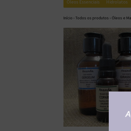
Óleos Essenciais
Hidrolatos
Início
›
Todos os produtos
›
Óleos e Ma