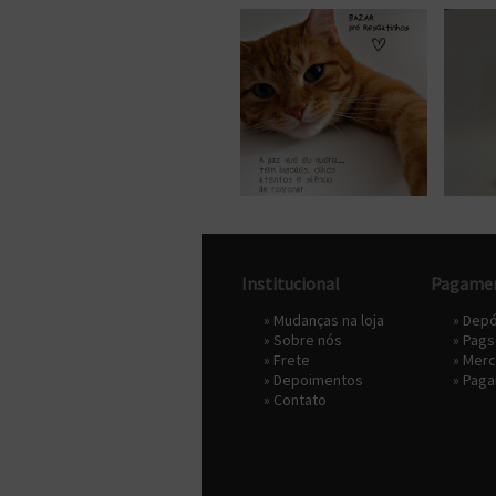
Institucional
Pagame
»
Mudanças na loja
» Depó
»
Sobre nós
»
Pags
»
Frete
»
Merc
»
Depoimentos
» Pag
»
Contato