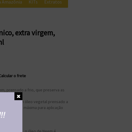
da Amazônia
KITs
Extratos
Bazar
Todos
ico, extra virgem,
ml
Calcular o frete
em, prensado a frio, que preserva as
êuticos.
uímos a 5% em óleo vegetal prensado a
5% é a diluição máxima para aplicação
ca
dicina Indiana, o óleo de Neem é