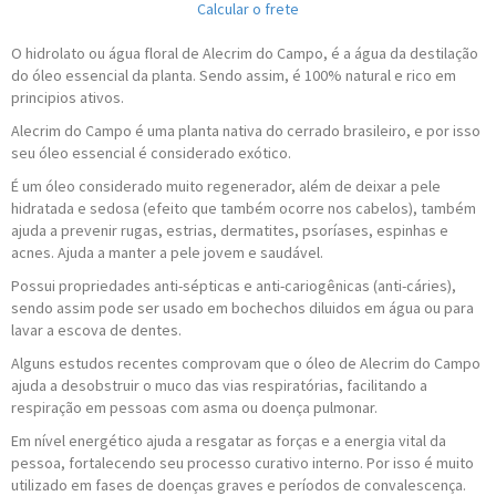
Calcular o frete
O hidrolato ou água floral de Alecrim do Campo, é a água da destilação
do óleo essencial da planta. Sendo assim, é 100% natural e rico em
principios ativos.
Alecrim do Campo é uma planta nativa do cerrado brasileiro, e por isso
seu óleo essencial é considerado exótico.
É um óleo considerado muito regenerador, além de deixar a pele
hidratada e sedosa (efeito que também ocorre nos cabelos), também
ajuda a prevenir rugas, estrias, dermatites, psoríases, espinhas e
acnes. Ajuda a manter a pele jovem e saudável.
Possui propriedades anti-sépticas e anti-cariogênicas (anti-cáries),
sendo assim pode ser usado em bochechos diluidos em água ou para
lavar a escova de dentes.
Alguns estudos recentes comprovam que o óleo de Alecrim do Campo
ajuda a desobstruir o muco das vias respiratórias, facilitando a
respiração em pessoas com asma ou doença pulmonar.
Em nível energético ajuda a resgatar as forças e a energia vital da
pessoa, fortalecendo seu processo curativo interno. Por isso é muito
utilizado em fases de doenças graves e períodos de convalescença.