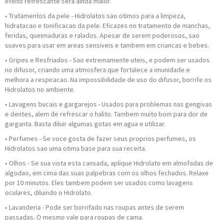
efeito refrescante sera ainda maior.
• Tratamentos da pele - Hidrolatos sao otimos para a limpeza,
hidratacao e tonificacao da pele. Eficazes no tratamento de manchas,
feridas, queimaduras e ralados. Apesar de serem poderosos, sao
suaves para usar em areas sensiveis e tambem em criancas e bebes.
• Gripes e Resfriados - Sao extremamente uteis, e podem ser usados
no difusor, criando uma atmosfera que fortalece a imunidade e
melhora a respiracao. Na impossibilidade de uso do difusor, borrife os
Hidrolatos no ambiente.
• Lavagens bucais e gargarejos - Usados para problemas nas gengivas
e dentes, alem de refrescar o halito. Tambem muito bom para dor de
garganta. Basta diluir algumas gotas em agua e utilizar.
• Perfumes - Se voce gosta de fazer seus proprios perfumes, os
Hidrolatos sao uma otima base para sua receita.
• Olhos - Se sua vista esta cansada, aplique Hidrolato em almofadas de
algodao, em cima das suas palpebras com os olhos fechados. Relaxe
por 10 minutos. Eles tambem podem ser usados como lavagens
oculares, diluindo o Hidrolato.
• Lavanderia - Pode ser borrifado nas roupas antes de serem
passadas. O mesmo vale para roupas de cama.